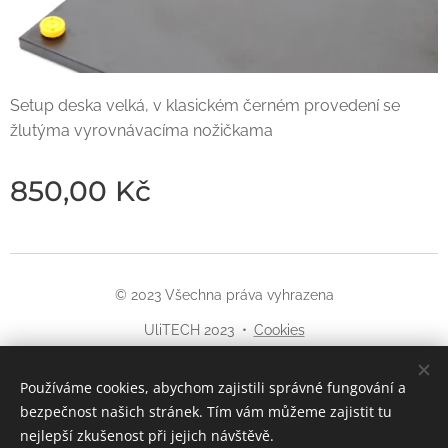
Setup deska velká, v klasickém černém provedení se
žlutýma vyrovnávacíma nožičkama
850,00
Kč
© 2023 Všechna práva vyhrazena
UliTECH 2023
Cookies
Jazyky
Používáme cookies, abychom zajistili správné fungování a
Čeština
English
bezpečnost našich stránek. Tím vám můžeme zajistit tu
nejlepší zkušenost při jejich návštěvě.