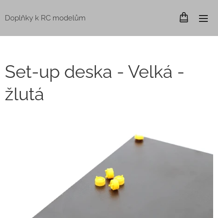
Doplňky k RC modelům
Set-up deska - Velká -
žlutá