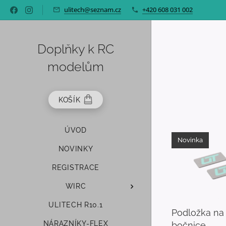
ulitech@seznam.cz
+420 608 031 002
Doplňky k RC
modelům
KOŠÍK
ÚVOD
Novinka
NOVINKY
REGISTRACE
WIRC
ULITECH R10.1
Podložka na 
NÁRAZNÍKY-FLEX
bočnice