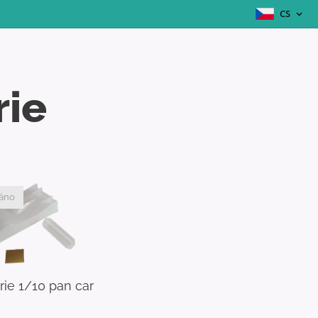
CS
rie
áno
rie 1/10 pan car