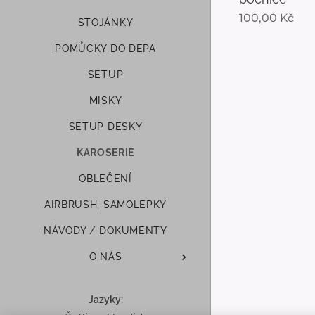
100,00
Kč
STOJÁNKY
POMŮCKY DO DEPA
SETUP
MISKY
SETUP DESKY
KAROSERIE
OBLEČENÍ
AIRBRUSH, SAMOLEPKY
NÁVODY / DOKUMENTY
O NÁS
Jazyky