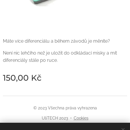
Máte více diferenciálu a během závodů je měníte?
Není nic lehčího než je uložit do odkládací misky a mít
diferenciály stále po ruce.
150,00
Kč
© 2023 Všechna práva vyhrazena
UliTECH 2023
Cookies