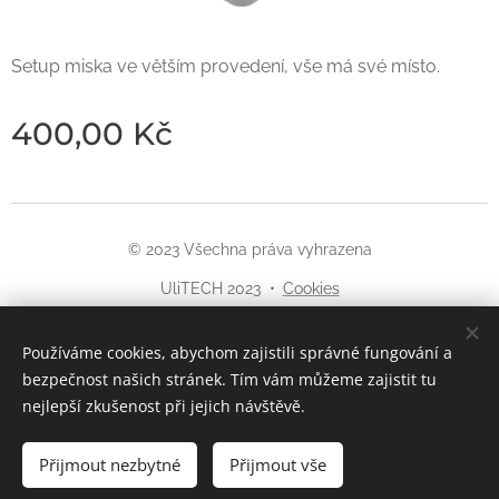
Setup miska ve větším provedení, vše má své místo.
400,00
Kč
© 2023 Všechna práva vyhrazena
UliTECH 2023
Cookies
Jazyky
Používáme cookies, abychom zajistili správné fungování a
Čeština
English
bezpečnost našich stránek. Tím vám můžeme zajistit tu
nejlepší zkušenost při jejich návštěvě.
Přijmout nezbytné
Přijmout vše
Do košíku