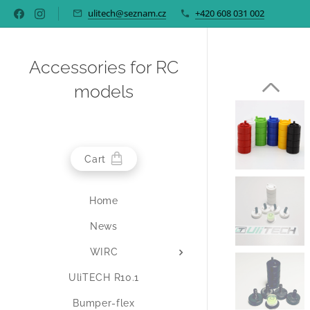
ulitech@seznam.cz
+420 608 031 002
Accessories for RC
models
Cart
Home
News
WIRC
UliTECH R10.1
Bumper-flex