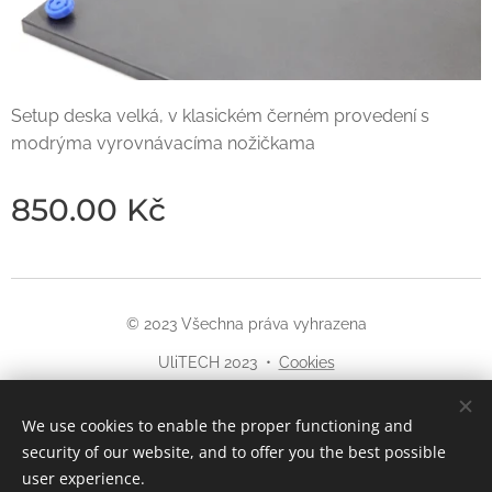
Setup deska velká, v klasickém černém provedení s
modrýma vyrovnávacíma nožičkama
850.00
Kč
© 2023 Všechna práva vyhrazena
UliTECH 2023
Cookies
Languages
We use cookies to enable the proper functioning and
Čeština
English
security of our website, and to offer you the best possible
user experience.