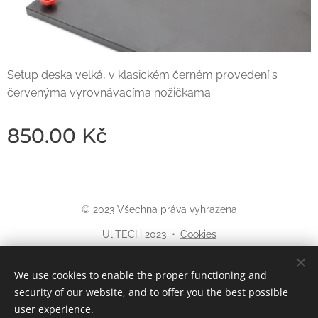
Setup deska velká, v klasickém černém provedení s
červenýma vyrovnávacíma nožičkama
850.00
Kč
© 2023 Všechna práva vyhrazena
UliTECH 2023
Cookies
Languages
We use cookies to enable the proper functioning and
Čeština
English
security of our website, and to offer you the best possible
user experience.