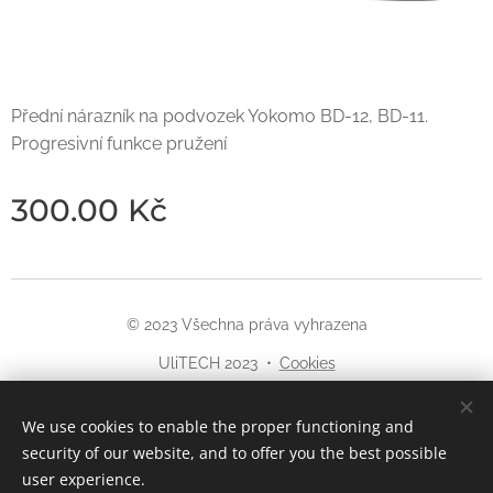
Přední nárazník na podvozek Yokomo BD-12, BD-11.
Progresivní funkce pružení
300.00
Kč
© 2023 Všechna práva vyhrazena
UliTECH 2023
Cookies
Languages
We use cookies to enable the proper functioning and
Čeština
English
security of our website, and to offer you the best possible
user experience.